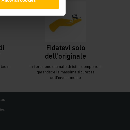
Allow all cookies
di
Fidatevi solo
7
dell'originale
mbio in
L'interazione ottimale di tutti i componenti
garantisce la massima sicurezza
dell'investimento
ras
ies