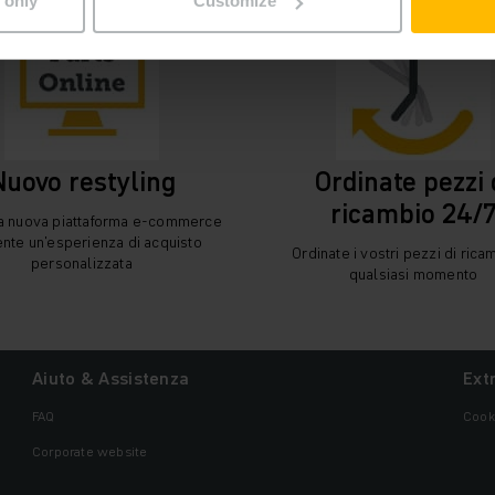
 only
Customize
Nuovo restyling
Ordinate pezzi 
ricambio 24/
ra nuova piattaforma e-commerce
nte un'esperienza di acquisto
Ordinate i vostri pezzi di rica
personalizzata
qualsiasi momento
Aiuto & Assistenza
Ext
FAQ
Cook
Corporate website