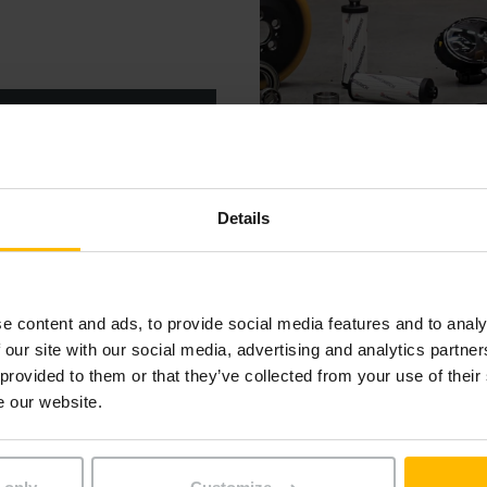
.
Details
nvenuti al "Parts Onli
e content and ads, to provide social media features and to analy
 our site with our social media, advertising and analytics partn
 provided to them or that they’ve collected from your use of their
o a voi tra 800.000 ricambi originali disponibili? Registratevi ora ed
nuove funzionalità nel webshop ricambi Jungheinrich.
e our website.