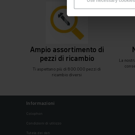
Use necessary cookies
Ampio assortimento di
pezzi di ricambio
La nost
conse
Ti aspettano più di 800.000 pezzi di
ricambio diversi
Informazioni
Colophon
Condizioni di utilizzo
Tutela dei dati