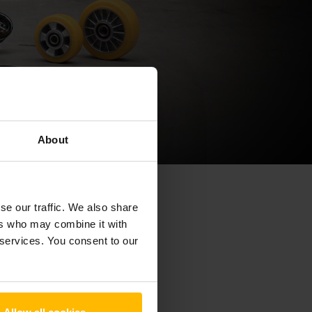
About
ne"
se our traffic. We also share
ers who may combine it with
 services. You consent to our
 esplorate tutte le nostre